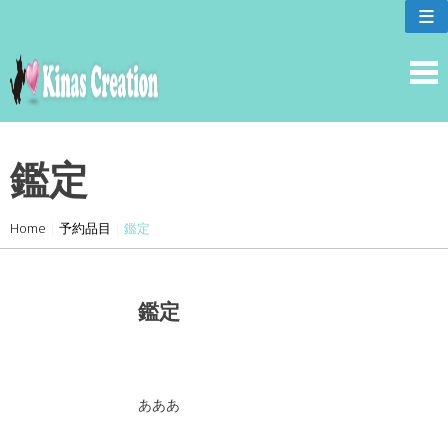
skip
≡
to
content
鑑定
Home
|
予約品目
|
鑑定
鑑定
あああ