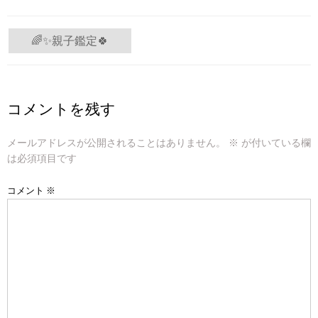
投
🌈✨親子鑑定🍀
稿
ナ
コメントを残す
ビ
メールアドレスが公開されることはありません。
※
が付いている欄
ゲ
は必須項目です
ー
コメント
※
シ
ョ
ン