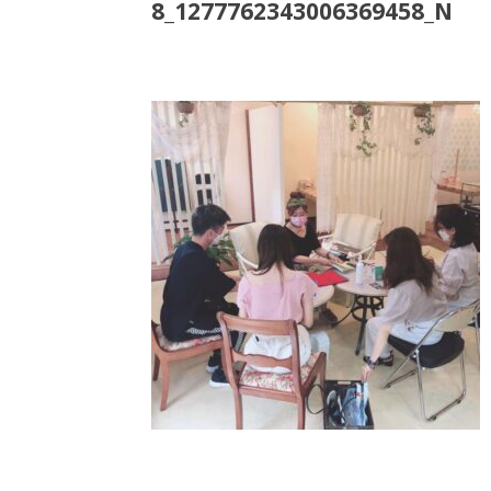
8_1277762343006369458_N