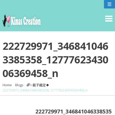
skip
≡
to
content
222729971_346841046
3385358_12777623430
06369458_n
Home
|
Blogs
|
🌈✨親子鑑定🍀
|
222729971_3468410463385358_1277762343006369458_n
222729971_346841046338535