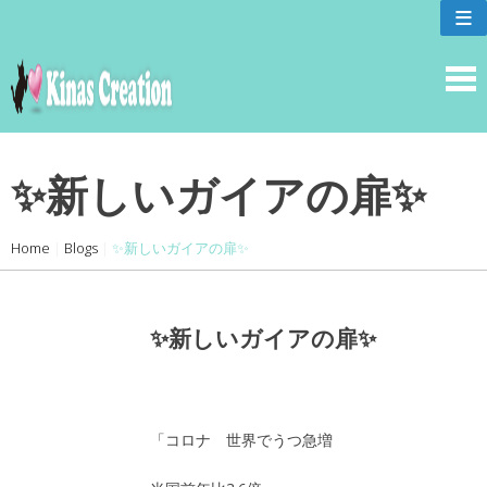
skip
≡
to
content
✨新しいガイアの扉✨
Home
|
Blogs
|
✨新しいガイアの扉✨
✨新しいガイアの扉✨
「コロナ 世界でうつ急増