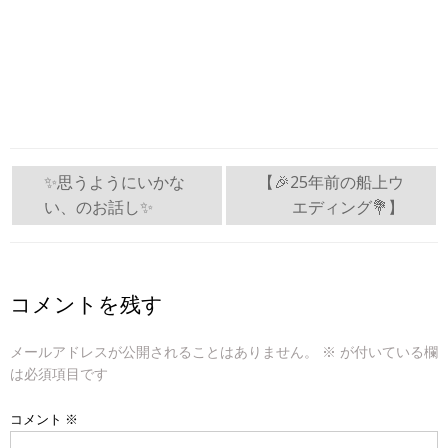
投
✨思うようにいかな
【🎉25年前の船上ウ
い、のお話し✨
エディング💐】
稿
ナ
ビ
コメントを残す
ゲ
メールアドレスが公開されることはありません。
※
が付いている欄
ー
は必須項目です
シ
コメント
※