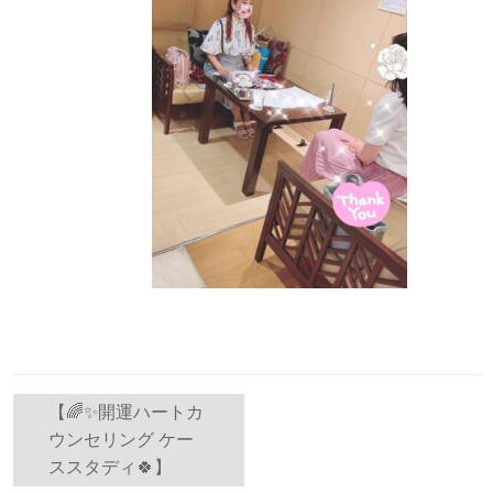
投
【🌈✨開運ハートカ
ウンセリング ケー
稿
ススタディ🍀】