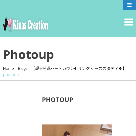
skip
≡
to
content
Photoup
Home
|
Blogs
|
【🌈✨開運ハートカウンセリング ケーススタディ🍀】
|
photoup
PHOTOUP