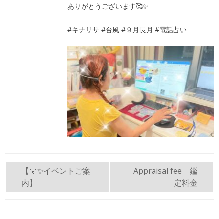
ありがとうございます🥰✨
#キナリサ
#台風
#９月長月
#電話占い
投
【🌹✨イベントご案
Appraisal fee 鑑
内】
定料金
稿
ナ