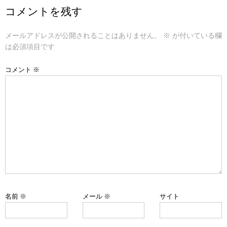
ビ
コメントを残す
ゲ
メールアドレスが公開されることはありません。
※
が付いている欄
ー
は必須項目です
シ
コメント
※
ョ
ン
名前
※
メール
※
サイト