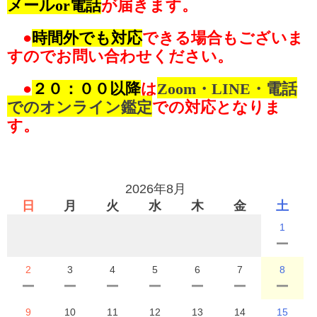
メールor電話
が届きます。
●
時間外でも対応
できる場合もございま
すのでお問い合わせください。
●
２０：００以降
は
Zoom・LINE・電話
での
オンライン鑑定
での対応となりま
す。
2026年8月
日
月
火
水
木
金
土
1
2
3
4
5
6
7
8
9
10
11
12
13
14
15