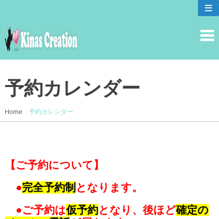
skip
≡
to
content
予約カレンダー
Home
|
予約カレンダー
【ご予約について】
●
完全予約制
となります。
●ご予約は
仮予約
となり、後ほど
確定の