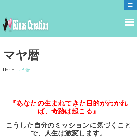
skip
≡
to
content
マヤ暦
Home
|
マヤ暦
『あなたの生まれてきた目的がわかれ
ば、奇跡は起こる』
こうした自分のミッションに気づ
くこと
で、人生は激変します。