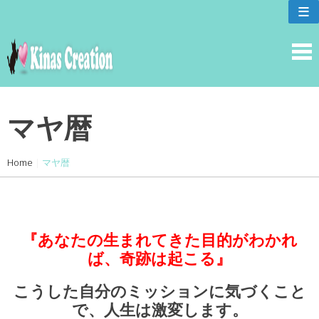
skip
≡
to
content
マヤ暦
Home
|
マヤ暦
『あなたの生まれてきた目的がわかれ
ば、奇跡は起こる』
こうした自分のミッションに気づ
くこと
で、人生は激変します。