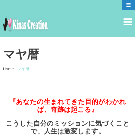
skip
≡
to
content
マヤ暦
Home
|
マヤ暦
『あなたの生まれてきた目的がわかれ
ば、奇跡は起こる』
こうした自分のミッションに気づ
くこと
で、人生は激変します。