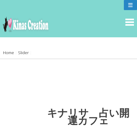
skip
≡
to
content
Home
|
Slider
|
キナリサ 占い開
運カフェ