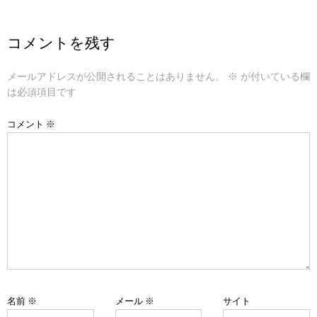
ナ
ビ
コメントを残す
ゲ
メールアドレスが公開されることはありません。
※
が付いている欄
ー
は必須項目です
シ
コメント
※
ョ
ン
名前
※
メール
※
サイト