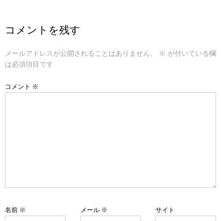
ナ
ビ
コメントを残す
ゲ
メールアドレスが公開されることはありません。
※
が付いている欄
ー
は必須項目です
シ
コメント
※
ョ
ン
名前
※
メール
※
サイト