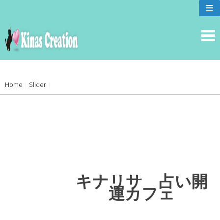
skip
≡
to
content
Home
|
Slider
|
キナリサ 占い開
運カフェ