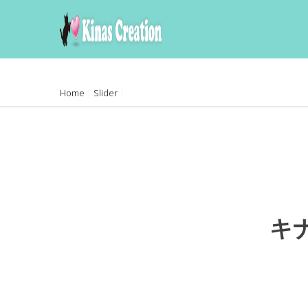
skip
to
content
Home
|
Slider
|
キ