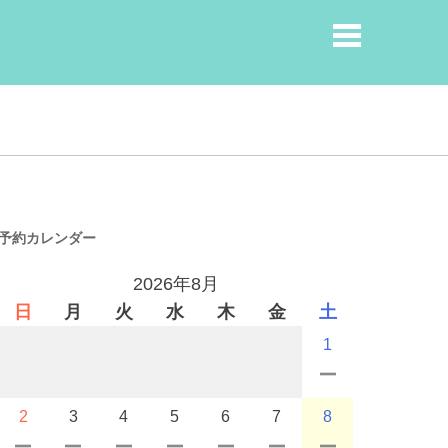
予約カレンダー
2026年8月
日
月
火
水
木
金
土
1
2
3
4
5
6
7
8