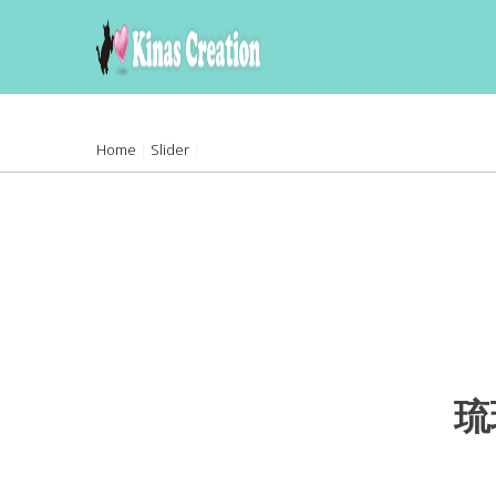
skip
to
content
Home
|
Slider
|
琉