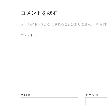
ナ
コメントを残す
ビ
ゲ
メールアドレスが公開されることはありません。
※
が付
ー
コメント
※
シ
ョ
ン
名前
※
メール
※