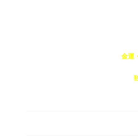
金運
投
稿