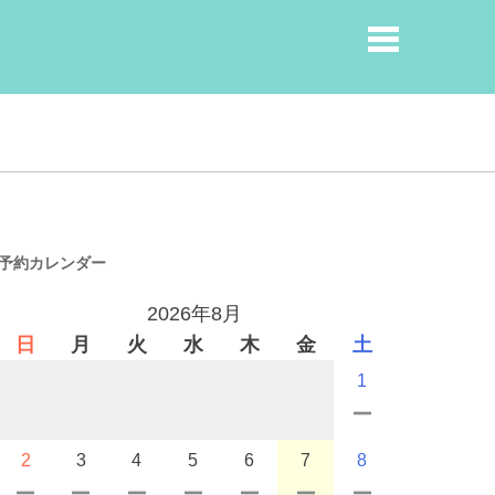
予約カレンダー
2026年8月
日
月
火
水
木
金
土
1
2
3
4
5
6
7
8