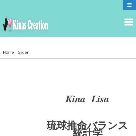
skip
≡
to
content
Home
|
Slider
|
Kina Lisa
琉球推命バランス
統計学