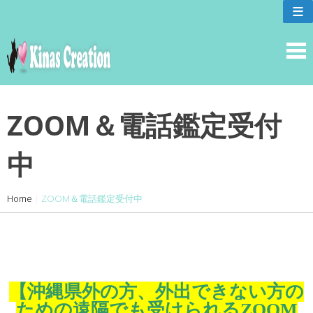
skip
≡
to
content
ZOOM＆電話鑑定受付
中
Home
|
ZOOM＆電話鑑定受付中
【沖縄県外の方、外出できない方の
ための遠隔でも受けられるZOOM