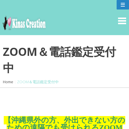
skip
≡
to
content
ZOOM＆電話鑑定受付
中
Home
|
ZOOM＆電話鑑定受付中
【沖縄県外の方、外出できない方の
ための遠隔でも受けられるZOOM