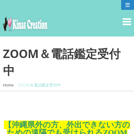
skip
≡
to
content
ZOOM＆電話鑑定受付
中
Home
|
ZOOM＆電話鑑定受付中
【沖縄県外の方、外出できない方の
ための遠隔でも受けられるZOOM