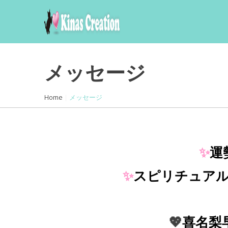
skip
to
content
メッセージ
Home
|
メッセージ
✨
運
✨
スピリチュア
💖
喜名梨