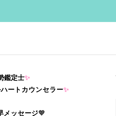
勢鑑定士
✨
ルハート
カウンセラー
✨
早メッセージ
💖