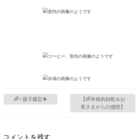
投
🌈✨親子鑑定🍀
【🌈本格的始動＆お
客さまからの感想】
稿
ナ
ビ
コメントを残す