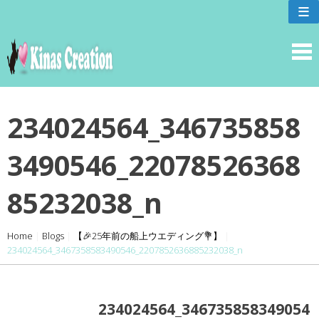
skip
≡
to
content
234024564_346735858
3490546_22078526368
85232038_n
Home
|
Blogs
|
【🎉25年前の船上ウエディング💐】
|
234024564_3467358583490546_2207852636885232038_n
234024564_346735858349054