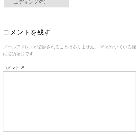
エディング💐】
稿
ナ
ビ
コメントを残す
ゲ
メールアドレスが公開されることはありません。
※
が付いている欄
ー
は必須項目です
シ
コメント
※
ョ
ン