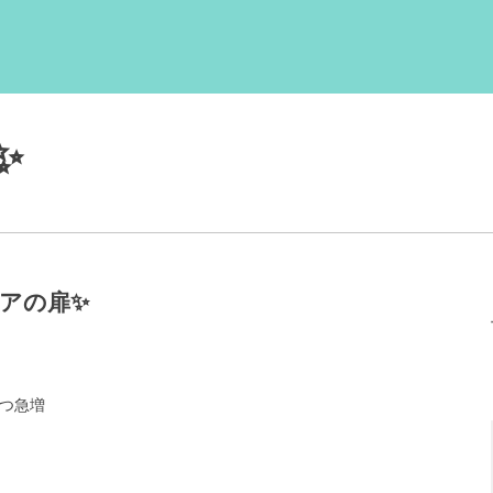
✨
アの扉✨
つ急増