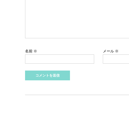
ョ
ン
名前
※
メール
※