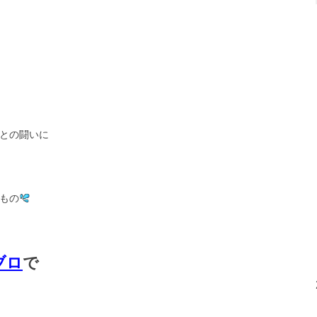
との闘いに
もの
ブロ
で