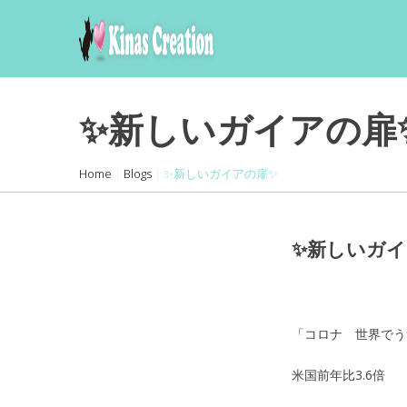
skip
to
content
✨新しいガイアの扉
Home
|
Blogs
|
✨新しいガイアの扉✨
✨新しいガイ
「コロナ 世界でう
米国前年比3.6倍