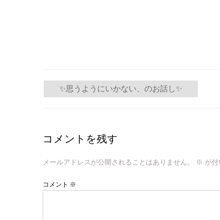
投
✨思うようにいかない、のお話し✨
稿
ナ
コメントを残す
ビ
ゲ
メールアドレスが公開されることはありません。
※
が付
ー
コメント
※
シ