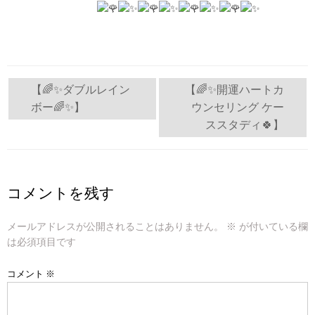
投
【🌈✨ダブルレイン
【🌈✨開運ハートカ
ボー🌈✨】
ウンセリング ケー
稿
ススタディ🍀】
ナ
ビ
コメントを残す
ゲ
ー
メールアドレスが公開されることはありません。
※
が付いている欄
は必須項目です
シ
コメント
※
ョ
ン