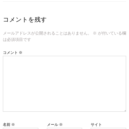
ナ
ビ
コメントを残す
ゲ
メールアドレスが公開されることはありません。
※
が付いている欄
ー
は必須項目です
シ
コメント
※
ョ
ン
名前
※
メール
※
サイト