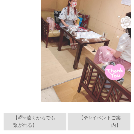
投
【🌈✨遠くからでも
【🌹✨イベントご案
繋がれる】
内】
稿