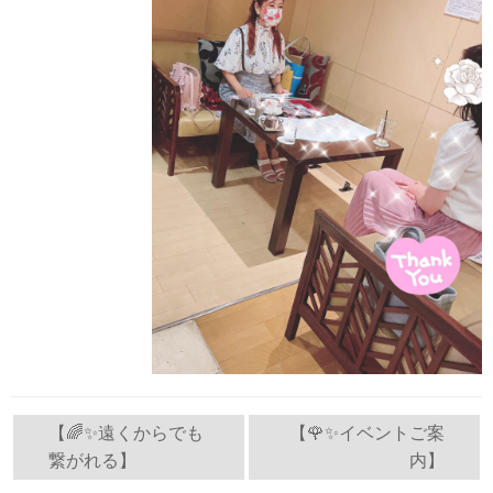
投
【🌈✨遠くからでも
【🌹✨イベントご案
繋がれる】
内】
稿