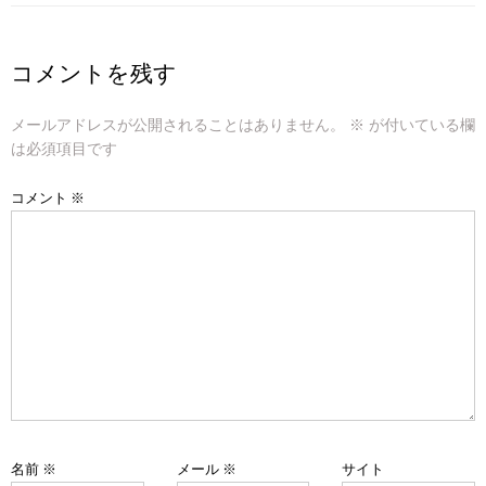
ナ
ビ
コメントを残す
ゲ
メールアドレスが公開されることはありません。
※
が付いている欄
ー
は必須項目です
シ
コメント
※
ョ
ン
名前
※
メール
※
サイト