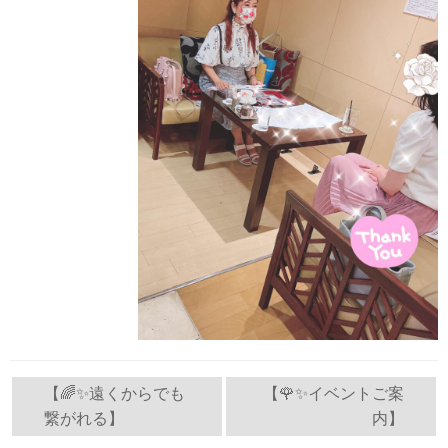
投
【🌈✨遠くからでも
【🌹✨イベントご案
繋がれる】
内】
稿