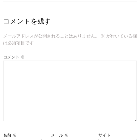
ナ
ビ
コメントを残す
ゲ
メールアドレスが公開されることはありません。
※
が付いている欄
ー
は必須項目です
シ
コメント
※
ョ
ン
名前
※
メール
※
サイト