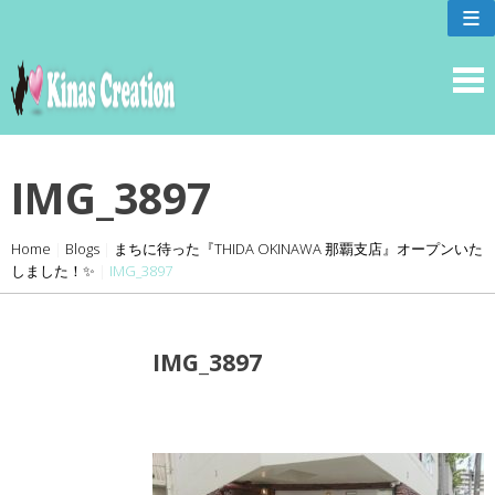
skip
≡
to
content
IMG_3897
Home
|
Blogs
|
まちに待った『THIDA OKINAWA 那覇支店』オープンいた
しました！✨
|
IMG_3897
IMG_3897