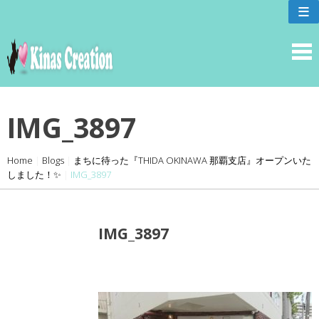
skip
≡
to
content
IMG_3897
Home
|
Blogs
|
まちに待った『THIDA OKINAWA 那覇支店』オープンいた
しました！✨
|
IMG_3897
IMG_3897