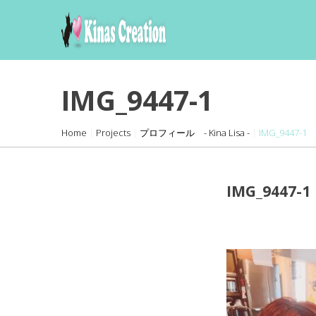
skip
to
content
IMG_9447-1
Home
|
Projects
|
プロフィール - Kina Lisa -
|
IMG_9447-1
IMG_9447-1