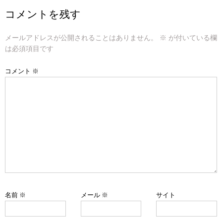
ビ
コメントを残す
ゲ
メールアドレスが公開されることはありません。
※
が付いている欄
ー
は必須項目です
シ
コメント
※
ョ
ン
名前
※
メール
※
サイト