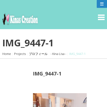
skip
≡
to
content
IMG_9447-1
Home
|
Projects
|
プロフィール - Kina Lisa -
|
IMG_9447-1
IMG_9447-1